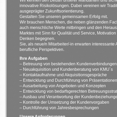
Wir kennen den Bedarf unserer Mandanten und siche
innovative Risikolösungen. Dabei vereinen wir Tradit
ausgeprägter Zukunftsorientierung.
Gestalten Sie unseren gemeinsamen Erfolg mit.
Wir brauchen Menschen, die neben glänzenden Fac
auch menschliche Werte mitbringen und den Heraus
Marktes mit Sinn für Qualität und Service, Motivatio
Denken begegnen.
Sie, als neue/n Mitarbeiter/-in erwarten interessant
berufliche Perspektiven.
Ihre Aufgaben
– Betreuung von bestehenden Kundenverbindungen
– Neuakquisition und Kundenberatung von KMU´s
– Kontaktaufnahme und Akquisitionsgespräche
– Entwicklung und Durchführung von Präsentatione
– Ausarbeitung von Angeboten und Konzepten
– Entwicklung von bedarfsgerechten Betreuungsstra
– Ausbau und Verantwortung der Kundenbeziehung
– Kontrolle der Umsetzung der Kundenvorgaben
– Durchführung von Jahresbesprechungen
Unsere Anforderungen