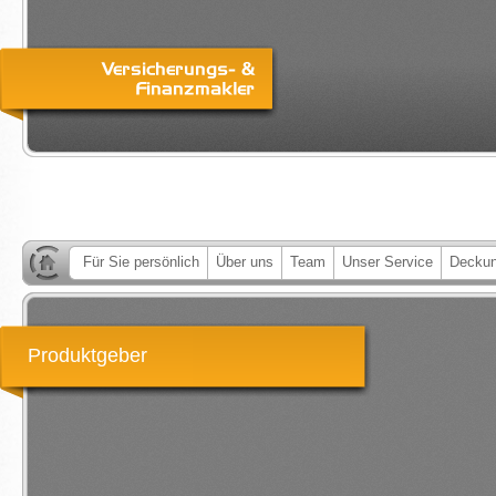
Für Sie persönlich
Über uns
Team
Unser Service
Deckun
Produktgeber